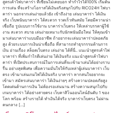
สูตรเค้าไพ่บาคาร่า ที่เซียนไม่เคยบอก ทำกำไรได้100% เริ่มต้น
การเล่น ที่จะสร้างโอกาสได้เงินจริงสนุกไปกับ RICO24H ไพ่บา
คาร่า นอกจากเล่นง่ายแล้วยัง เข้าถึงง่าย เล่นบาคาร่า ได้เงิน
จริง เว็บพนันบาคาร่า ได้สะดวก รวดเร็วทันสมัย โดยมีความน่า
เชื่อถือ รูปแบบการใช้งาน บาคาร่าเว็บตรง ให้เหล่าบรรดาผู้ใช้
งาน สะดวก สบาย เล่นง่ายเหมาะกับนักพนันมือใหม่ ให้คุณเข้า
มาเล่นบาคาร่าแบบมืออาชีพ ถ้าอยากจะเล่นบาคาร่าปลอดภัย
สูง ด้วยระบบการเงินน่าเชื่อถือ ที่สามารถทำธุรกรรมด้านการ
เงิน อ่านเรื่อง สล็อตเว็บตรง เล่นง่าย ได้ที่นี่.. เเนะนำสูตรเค้าไพ่
บาคาร่า ที่เพิ่มกำไรดีเล่นง่าย ได้เงินจริง เเนะนำสูตรเค้าไพ่บา
คาร่า ที่เปิดประสบการณ์ในการเล่นที่จะเข้ามาเล่นได้อย่างราบ
รื่น อย่างสุดพิเศษ เพื่อความมั่นใจให้กับเหล่าผู้เล่นบาคาร่า เว็บ
ตรง เข้ามาเล่นเกมไพ่ได้เงินจริง บาคาร่า หากสนใจอยากจะ
เข้ามา สมัครเล่นบาคาร่า ได้เงินง่ายๆ สร้างความปลอดภัยสูง
โดดเด่นด้านการเงิน ไม่ต้องรอเล่นนาน สร้างความสนุกไปกับ
เกมบาคาร่า ได้อย่างสายตรง เว็บคาสิโนออนไลน์อันดับ 1 ของ
โลก พร้อม สร้างรายได้ ทำเงินได้จริง บาคาร่าเว็บตรง ไม่ผ่าน
คนกลาง […]