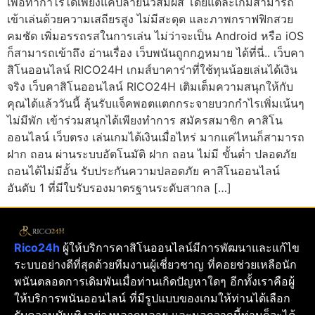
เพื่อทำกำไรได้เพียงแค่ปลายนิ้วสัมผัส โดยแต่ละเกมสามารถ
เข้าเล่นด้วยความเสถียรสูง ไม่มีสะดุด และภาพกราฟฟิกสวย
คมชัด เพิ่มอรรถรสในการเล่น ไม่ว่าจะเป็น Android หรือ iOS
ก็สามารถเข้าถึง อ่านเรื่อง เว็บพนันถูกกฎหมาย ได้ที่นี่.. เว็บคา
สิโนออนไลน์ RICO24H เกมส์บาคาร่าที่ใช้ทุนน้อยเล่นได้เงิน
จริง เว็บคาสิโนออนไลน์ RICO24H เติมเต็มความสนุกให้กับ
คุณได้แล้ววันนี้ ลุ้นรับแจ็คพอตแตกกระจายบวกกำไรเพิ่มเน้นๆ
ไม่มีพัก เข้าร่วมสนุกได้เพียงทำการ สมัครสมาชิก คาสิโน
ออนไลน์ เว็บตรง เล่นเกมได้เงินเมื่อไหร่ มากแค่ไหนก็สามารถ
ฝาก ถอน ผ่านระบบอัตโนมัติ ฝาก ถอน ไม่มี ขั้นต่ำ ปลอดภัย
ถอนได้ไม่มีอั้น รับประกันความปลอดภัย คาสิโนออนไลน์
อันดับ 1 ที่มีใบรับรองมาตรฐานระดับสากล […]
Rico24h
ผู้ให้บริการคาสิโนออนไลน์มีการพัฒนาและแก้ไข
ระบบอย่างดีที่สุดด้วยทีมงานผู้เชี่ยวชาญ ที่คอยช่วยเหลือนัก
พนันตลอดการเดิมพันเมื่อท่านเกิดปัญหาใดๆ อีกทั้งเราคือผู้
ให้บริการพนันออนไลน์ ที่มีรูปแบบของเกมให้ท่านได้เลือก
รับความบันเทิงอย่างหลากหลาย และนอกจากนี้ท่านก็จะได้