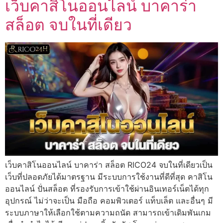
เว็บคาสิโนออนไลน์ บาคาร่า
สล็อต จบในที่เดียว
เว็บคาสิโนออนไลน์ บาคาร่า สล็อต RICO24 จบในที่เดียวเป็น
เว็บที่ปลอดภัยได้มาตรฐาน มีระบบการใช้งานที่ดีที่สุด คาสิโน
ออนไลน์ ปั่นสล็อต ที่รองรับการเข้าใช้ผ่านอินเทอร์เน็ตได้ทุก
อุปกรณ์ ไม่ว่าจะเป็น มือถือ คอมพิวเตอร์ แท็บเล็ต และอื่นๆ มี
ระบบภาษาให้เลือกใช้ตามความถนัด สามารถเข้าเดิมพันเกม