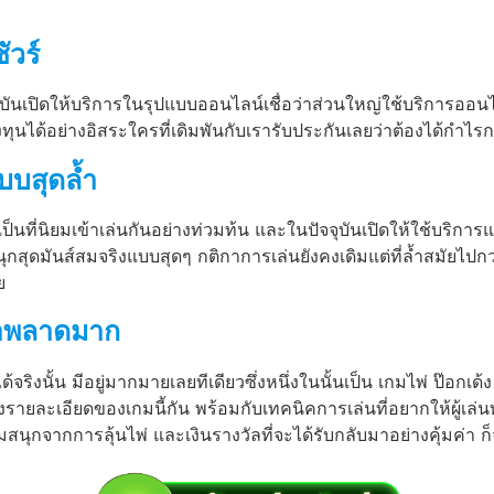
ัวร์
จบันเปิดให้บริการในรุปแบบออนไลน์เชื่อว่าส่วนใหญ่ใช้บริการออนไ
ุนได้อย่างอิสระใครที่เดิมพันกับเรารับประกันเลยว่าต้องได้กำไรก
ะบบสุดล้ำ
ังเป็นที่นิยมเข้าเล่นกันอย่างท่วมท้น และในปัจจุบันเปิดให้ใช้บริก
นุกสุดมันส์สมจริงแบบสุดๆ กติกาการเล่นยังคงเดิมแต่ที่ล้ำสมัยไป
ย
ว่าพลาดมาก
้จริงนั้น มีอยู่มากมายเลยทีเดียวซึ่งหนึ่งในนั้นเป็น เกมไพ่ ป๊อกเด้
กถึงรายละเอียดของเกมนี้กัน พร้อมกับเทคนิคการเล่นที่อยากให้ผู้เล
กจากการลุ้นไพ่ และเงินรางวัลที่จะได้รับกลับมาอย่างคุ้มค่า ก็