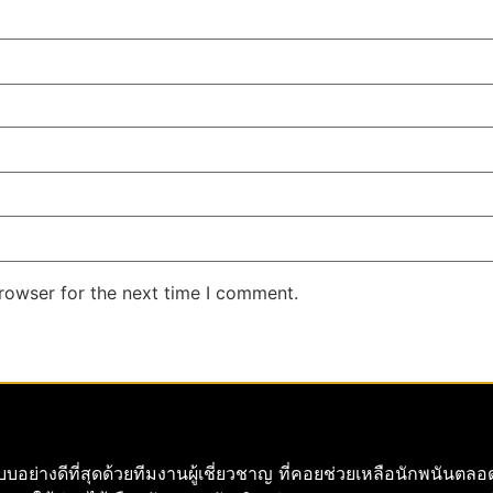
rowser for the next time I comment.
ย่างดีที่สุดด้วยทีมงานผู้เชี่ยวชาญ ที่คอยช่วยเหลือนักพนันตลอด