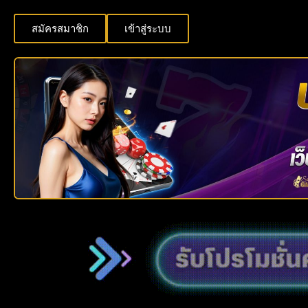
สมัครสมาชิก
เข้าสู่ระบบ