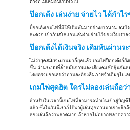
ต่างที่ไม่เหมือนเว็บทั่วไป
ป๊อกเด้ง เล่นง่าย จ่ายไว ได้กำไรช
ป็อกเด้งเกมไพ่ที่มีให้เดิมพันมาอย่างยาวนาน จนปั
สะดวก เข้ากับสโลแกนเล่นง่ายจ่ายไว้ของเว็บเราลงท
ป๊อกเด้งได้เงินจริง เดิมพันผ่านร
ไม่ว่ายุคสมัยจะผ่านมากี่ยุคแล้ว เกมไพ่ป๊อกเด้งก็ย
ขึ้น ผ่านระบบที่ล้ำสมัยภาพและเสียงคมชัดลุ้นกันส
โดยตรงบอกเลยว่าท่านจะต้องลืมภาพจำเดิมๆไปเล
เกมไพ่สุดฮิต ใครไม่ลองเล่นถือ
สำหรับในเวลานี้เกมไพ่ที่สามารถทำเงินเข้าสู่บัญชีได
แล้ว ซึ่งในวันนี้เราก็ได้พาผู้เล่นทุกท่านมาเจาะลึ
ลองเล่นถือว่าพลาดมาก ถ้าหากไม่อยากพลาดความสนุ